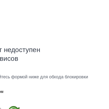
т недоступен
рвисов
йтесь формой ниже для обхода блокировки
ом