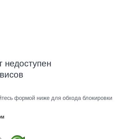
т недоступен
рвисов
йтесь формой ниже для обхода блокировки
ом