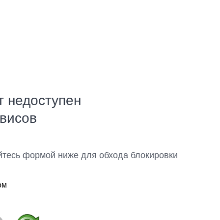
т недоступен
рвисов
йтесь формой ниже для обхода блокировки
ом