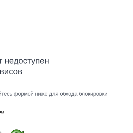
т недоступен
рвисов
йтесь формой ниже для обхода блокировки
ом