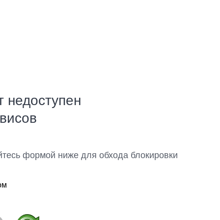
т недоступен
рвисов
йтесь формой ниже для обхода блокировки
ом