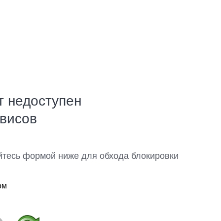
т недоступен
рвисов
йтесь формой ниже для обхода блокировки
ом