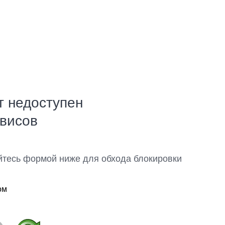
т недоступен
рвисов
йтесь формой ниже для обхода блокировки
ом