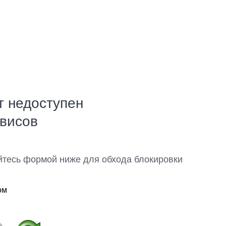
т недоступен
рвисов
йтесь формой ниже для обхода блокировки
ом