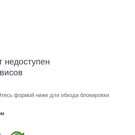
т недоступен
рвисов
йтесь формой ниже для обхода блокировки
ом