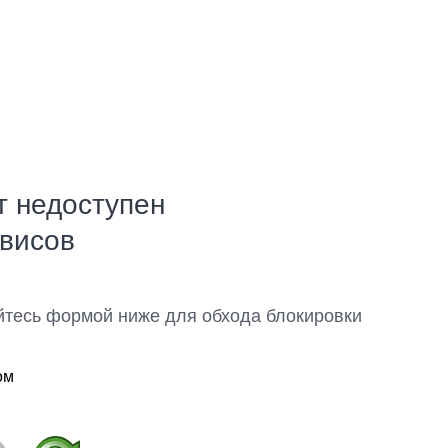
т недоступен
рвисов
йтесь формой ниже для обхода блокировки
ом