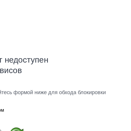
т недоступен
рвисов
йтесь формой ниже для обхода блокировки
ом