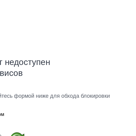
т недоступен
рвисов
йтесь формой ниже для обхода блокировки
ом