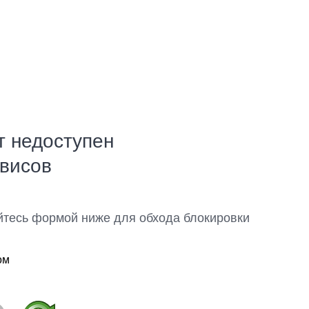
т недоступен
рвисов
йтесь формой ниже для обхода блокировки
ом