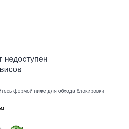
т недоступен
рвисов
йтесь формой ниже для обхода блокировки
ом