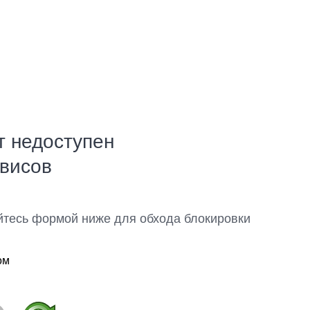
т недоступен
рвисов
йтесь формой ниже для обхода блокировки
ом