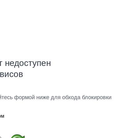
т недоступен
рвисов
йтесь формой ниже для обхода блокировки
ом