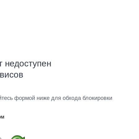
т недоступен
рвисов
йтесь формой ниже для обхода блокировки
ом