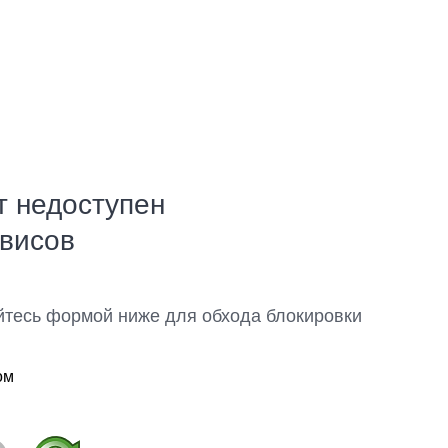
т недоступен
рвисов
йтесь формой ниже для обхода блокировки
ом