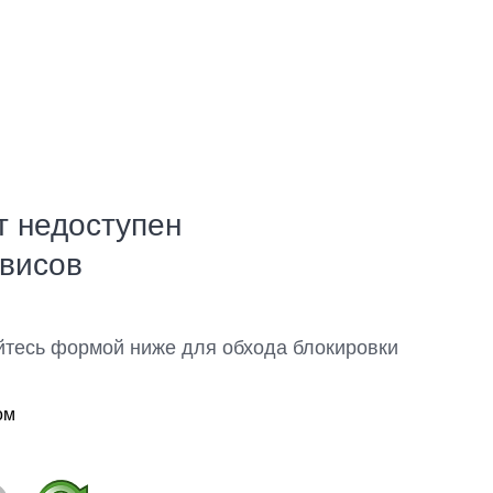
т недоступен
рвисов
йтесь формой ниже для обхода блокировки
ом