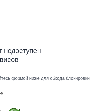
т недоступен
рвисов
йтесь формой ниже для обхода блокировки
ом