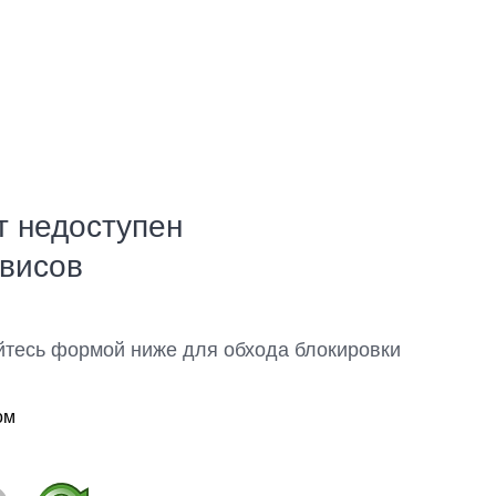
т недоступен
рвисов
йтесь формой ниже для обхода блокировки
ом