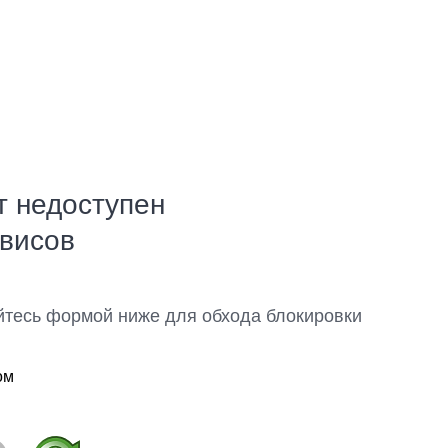
т недоступен
рвисов
йтесь формой ниже для обхода блокировки
ом