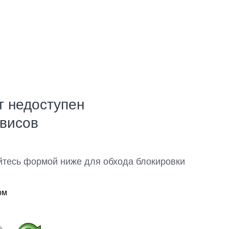
т недоступен
рвисов
йтесь формой ниже для обхода блокировки
ом