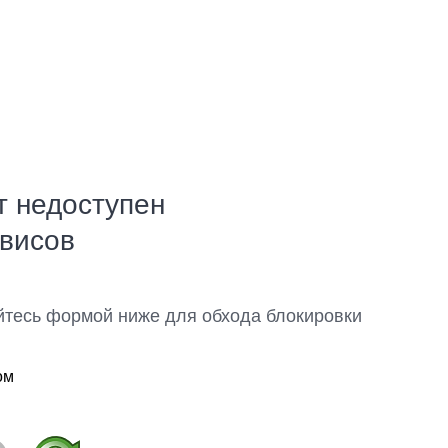
т недоступен
рвисов
йтесь формой ниже для обхода блокировки
ом