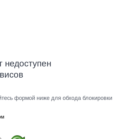
т недоступен
рвисов
йтесь формой ниже для обхода блокировки
ом