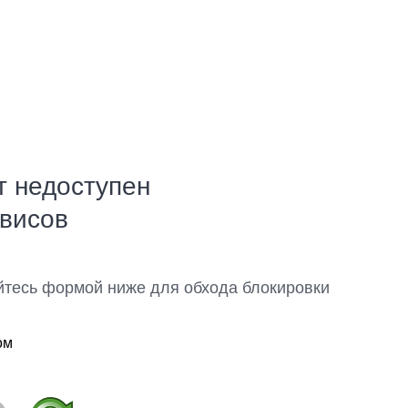
т недоступен
рвисов
йтесь формой ниже для обхода блокировки
ом