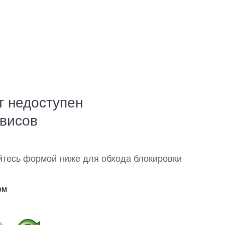
т недоступен
рвисов
йтесь формой ниже для обхода блокировки
ом