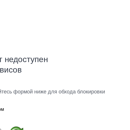
т недоступен
рвисов
йтесь формой ниже для обхода блокировки
ом