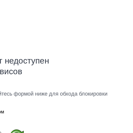
т недоступен
рвисов
йтесь формой ниже для обхода блокировки
ом