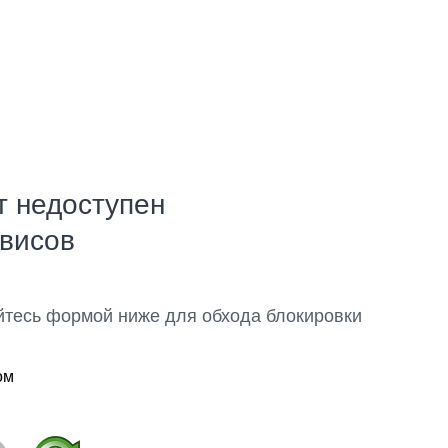
т недоступен
рвисов
йтесь формой ниже для обхода блокировки
ом