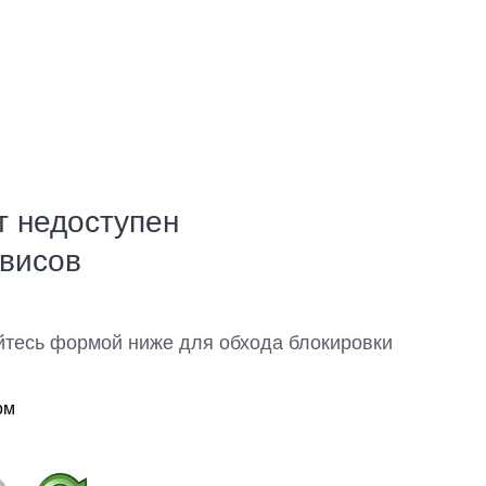
т недоступен
рвисов
йтесь формой ниже для обхода блокировки
ом