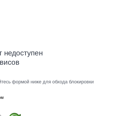
т недоступен
рвисов
йтесь формой ниже для обхода блокировки
ом