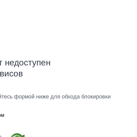
т недоступен
рвисов
йтесь формой ниже для обхода блокировки
ом