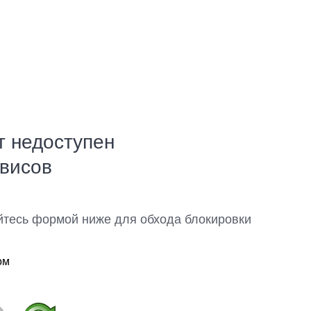
т недоступен
рвисов
йтесь формой ниже для обхода блокировки
ом