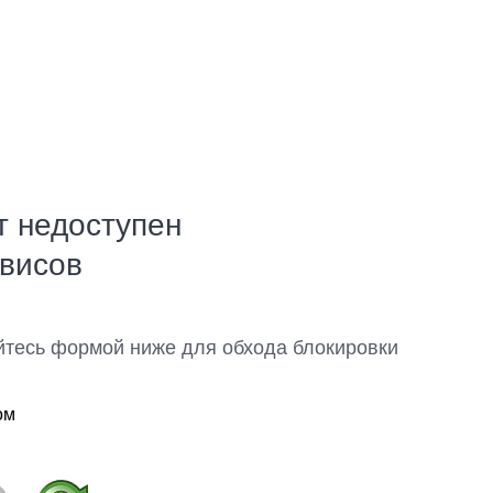
т недоступен
рвисов
йтесь формой ниже для обхода блокировки
ом