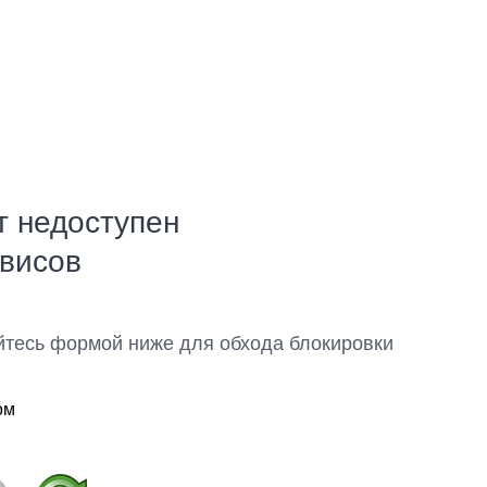
т недоступен
рвисов
йтесь формой ниже для обхода блокировки
ом