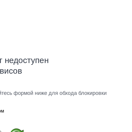
т недоступен
рвисов
йтесь формой ниже для обхода блокировки
ом