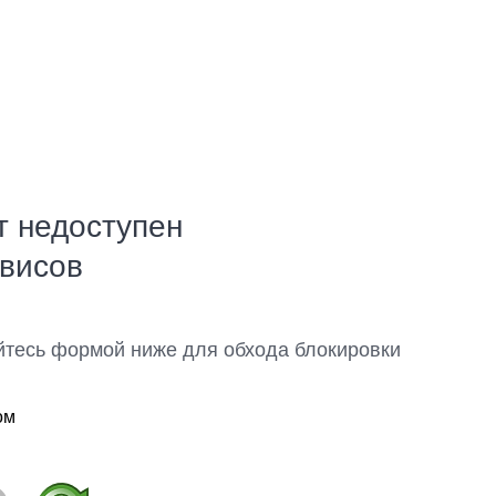
т недоступен
рвисов
йтесь формой ниже для обхода блокировки
ом