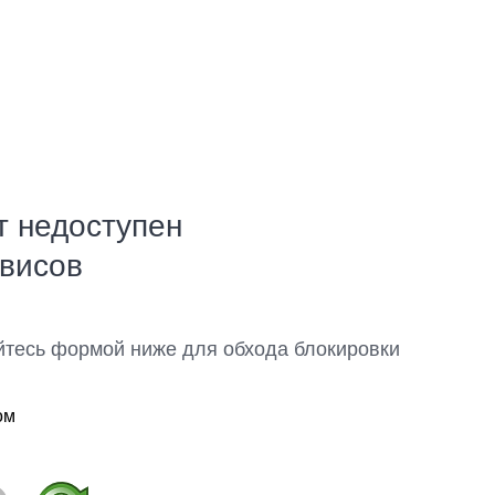
т недоступен
рвисов
йтесь формой ниже для обхода блокировки
ом