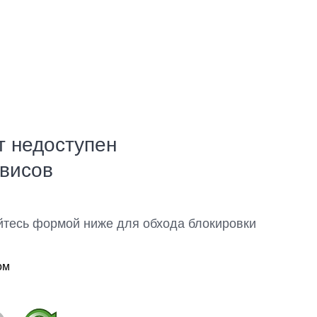
т недоступен
рвисов
йтесь формой ниже для обхода блокировки
ом