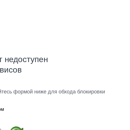
т недоступен
рвисов
йтесь формой ниже для обхода блокировки
ом