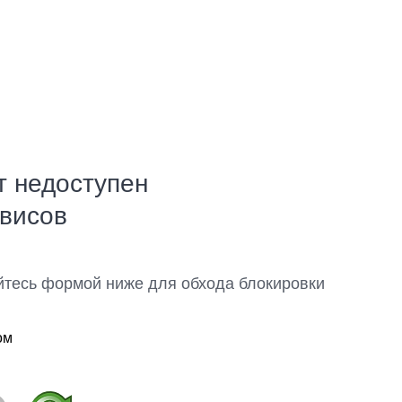
т недоступен
рвисов
йтесь формой ниже для обхода блокировки
ом