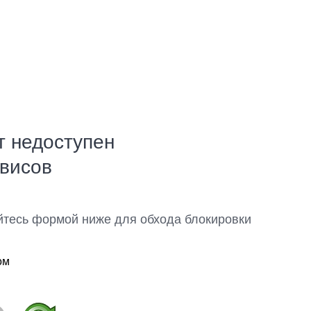
т недоступен
рвисов
йтесь формой ниже для обхода блокировки
ом