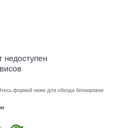
т недоступен
рвисов
йтесь формой ниже для обхода блокировки
ом