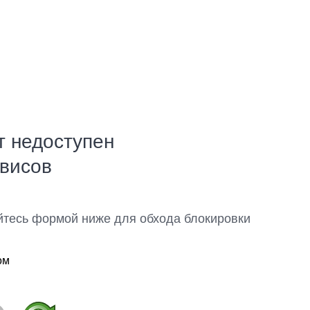
т недоступен
рвисов
йтесь формой ниже для обхода блокировки
ом