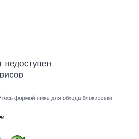
т недоступен
рвисов
йтесь формой ниже для обхода блокировки
ом