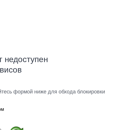
т недоступен
рвисов
йтесь формой ниже для обхода блокировки
ом