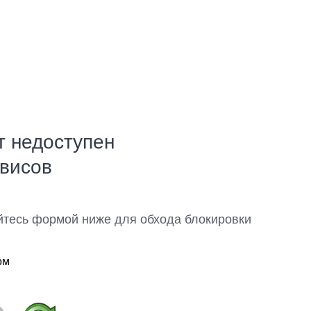
т недоступен
рвисов
йтесь формой ниже для обхода блокировки
ом