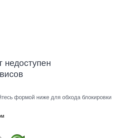
т недоступен
рвисов
йтесь формой ниже для обхода блокировки
ом