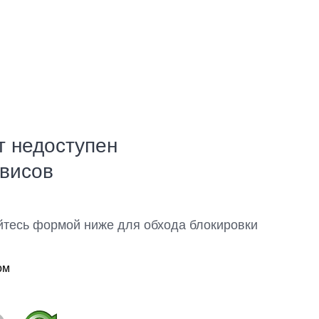
т недоступен
рвисов
йтесь формой ниже для обхода блокировки
ом